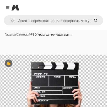
Magnific
Close menu
Поиск 
Главная
/
Стоковый
/
PSD
/
Красивая молодая дев…
Премиум