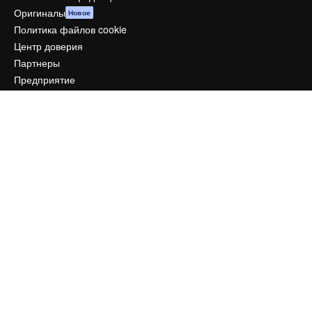
Оригиналы
Новое
Политика файлов cookie
Центр доверия
Партнеры
Предприятие
Компания
Цены
О нас
Reviews
Вакансии
Поиск тенденций
Блог
События
Slidesgo
Продайте свой контент
Помещение для прессы
Ищете magnific.ai