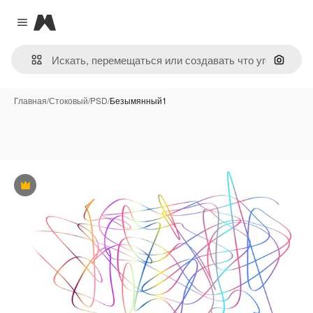
Magnific
Close menu
Поиск 
Главная
/
Стоковый
/
PSD
/
Безымянный1
Премиум