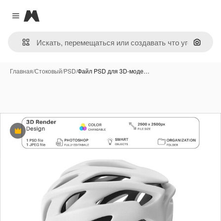
Magnific
Close menu
Поиск 
Главная
/
Стоковый
/
PSD
/
Файл PSD для 3D-моде…
Премиум