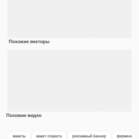
Похожие векторы
Похожие видео
Premium
Premium
Premium
Premium
макеты
макет плаката
рекламный баннер
фирменный 