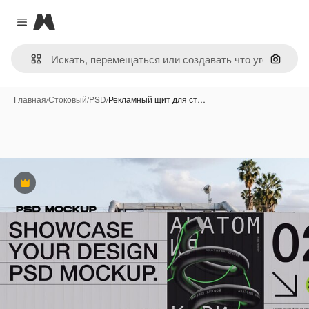
Magnific
Close menu
Поиск 
Главная
/
Стоковый
/
PSD
/
Рекламный щит для ст…
Премиум