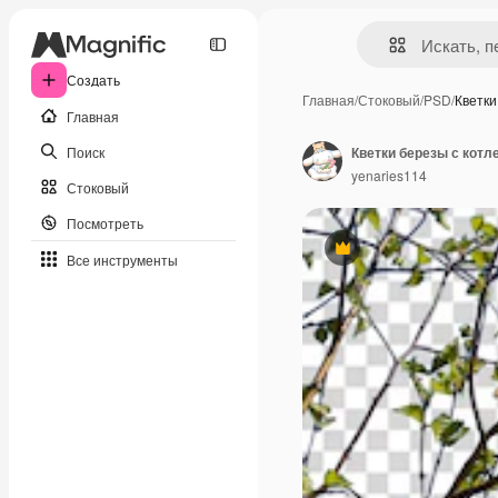
Создать
Главная
/
Стоковый
/
PSD
/
Кветки
Главная
Поиск
Кветки березы с котл
yenaries114
Стоковый
Посмотреть
Премиум
Все инструменты