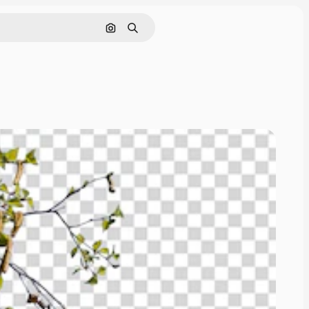
Поиск по изображению
Поиск