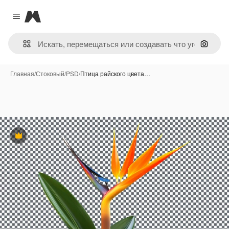
Magnific
Close menu
Поиск 
Главная
/
Стоковый
/
PSD
/
Птица райского цвета…
Премиум