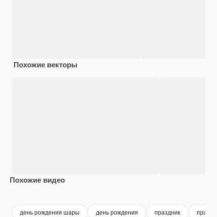
Похожие векторы
Похожие видео
Premium
Premium
Сгенерировано с помощью ИИ
Premium
Premium
день рождения шары
день рождения
праздник
праздн