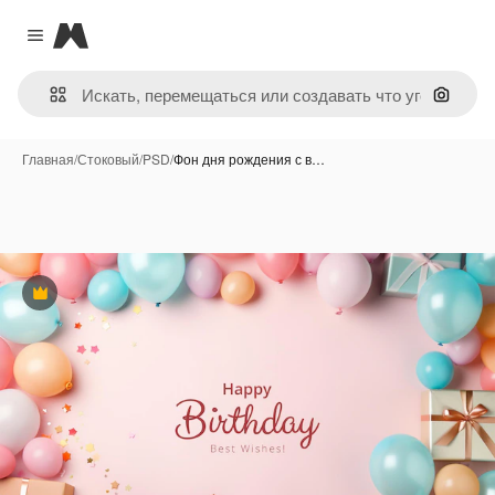
Magnific
Close menu
Поиск 
Главная
/
Стоковый
/
PSD
/
Фон дня рождения с в…
Премиум