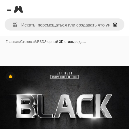
Magnific
Close menu
Поиск 
Главная
/
Стоковый
/
PSD
/
Черный 3D стиль реда…
Премиум