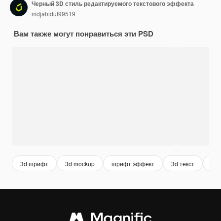
Черный 3D стиль редактируемого текстового эффекта
mdjahidul99519
Вам также могут понравиться эти PSD
3d шрифт
3d mockup
шрифт эффект
3d текст
шр