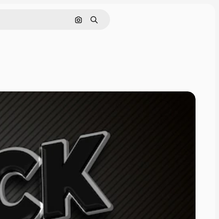
Поиск по изображению
Поиск