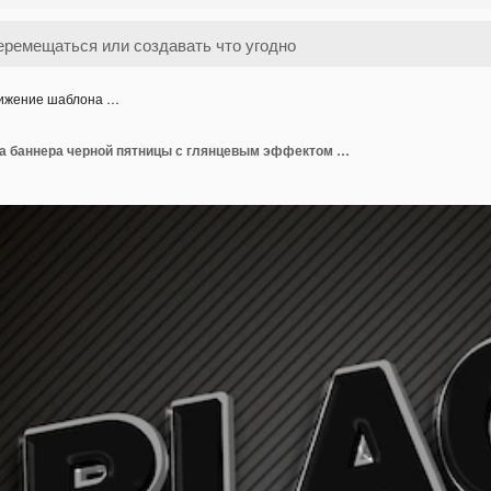
ижение шаблона …
Продвижение шаблона баннера черной пятницы с глянцевым эффектом 3d стиля Premium Psd