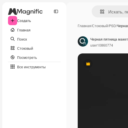
Создать
Главная
/
Стоковый
/
PSD
/
Черна
Главная
Поиск
Черная пятница маке
user10860774
Стоковый
Посмотреть
Премиум
Все инструменты