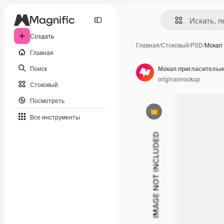
Создать
Главная
/
Стоковый
/
PSD
/
Мокап
Главная
Поиск
Мокап пригласительн
originalmockup
Стоковый
Посмотреть
Премиум
Все инструменты