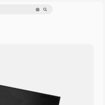
Поиск по изображению
Поиск