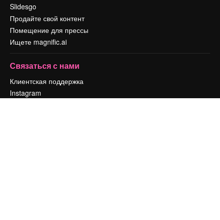
Slidesgo
Продайте свой контент
Помещение для прессы
Ищете magnific.ai
Связаться с нами
Клиентская поддержка
Instagram
YouTube
LinkedIn
TikTok
Discord
X
Reddit
Copyright © 2010-
2026
Freepik Company S.L.U.
Все права защищены
.