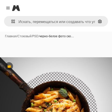
Magnific
Close menu
Поиск 
Главная
/
Стоковый
/
PSD
/
черно-белое фото ско…
Премиум