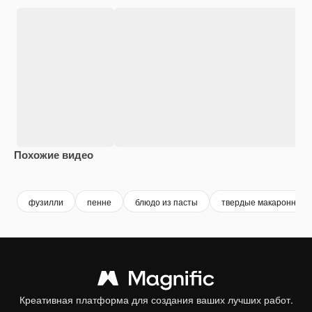
Похожие видео
Premium
Premium
Premium
Premium
фузилли
пенне
блюдо из пасты
твердые макаронные 
Креативная платформа для создания ваших лучших работ.