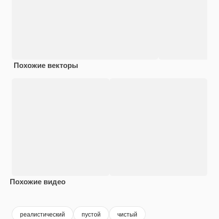
Похожие векторы
Похожие видео
Premium
Premium
Сгенерировано с помощью ИИ
Premium
Premium
Сгенериров
реалистический
пустой
чистый