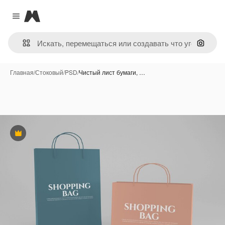
Magnific
Close menu
Поиск 
Главная
/
Стоковый
/
PSD
/
Чистый лист бумаги, …
Премиум