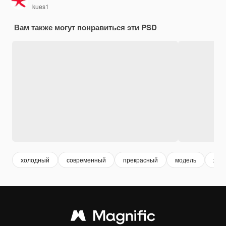
kues1
Вам также могут понравиться эти PSD
холодный
современный
прекрасный
модель
жен