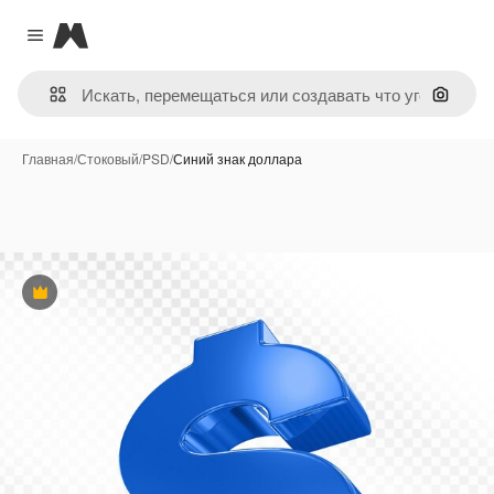
Magnific
Close menu
Поиск 
Главная
/
Стоковый
/
PSD
/
Синий знак доллара
Премиум