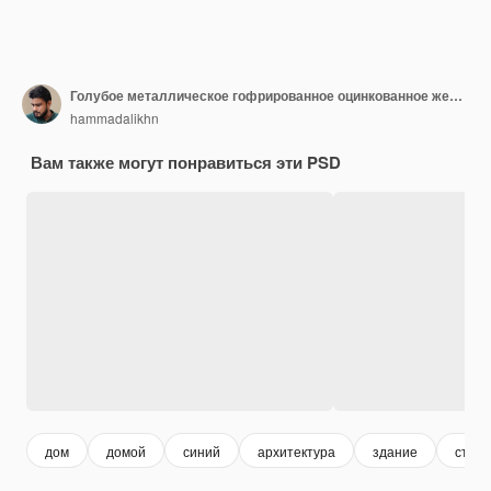
Голубое металлическое гофрированное оцинкованное железо для крыши на мягком голубом фоне 3d иллюстрация
hammadalikhn
Вам также могут понравиться эти PSD
дом
домой
синий
архитектура
здание
строи