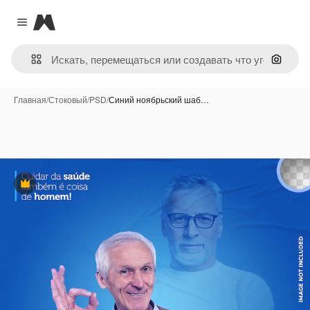
Magnific
Close menu
Поиск 
Главная
/
Стоковый
/
PSD
/
Синий ноябрьский шаб…
Премиум