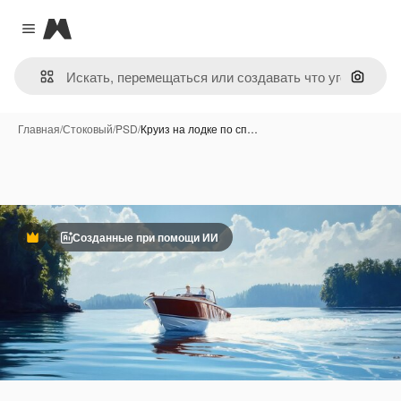
Magnific
Close menu
Поиск 
Главная
/
Стоковый
/
PSD
/
Круиз на лодке по сп…
Созданные при помощи ИИ
Премиум