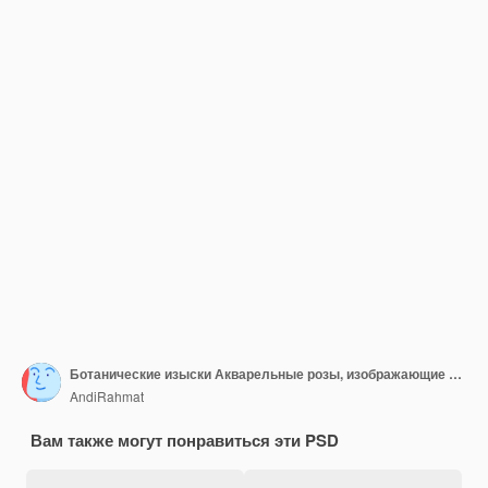
Ботанические изыски Акварельные розы, изображающие вневременное очарование Nature39s
AndiRahmat
Вам также могут понравиться эти PSD