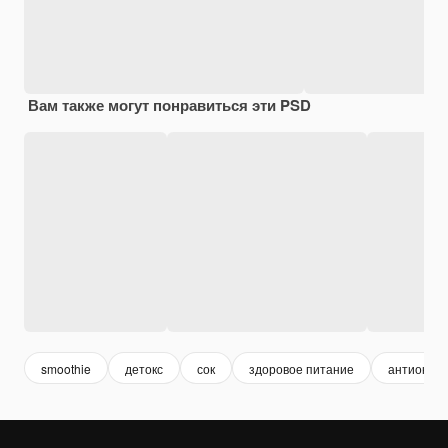
Вам также могут понравиться эти PSD
smoothie
детокс
сок
здоровое питание
антиокси