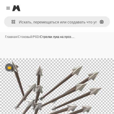
Magnific
Close menu
Поиск 
Главная
/
Стоковый
/
PSD
/
Стрелки лука на проз…
Премиум