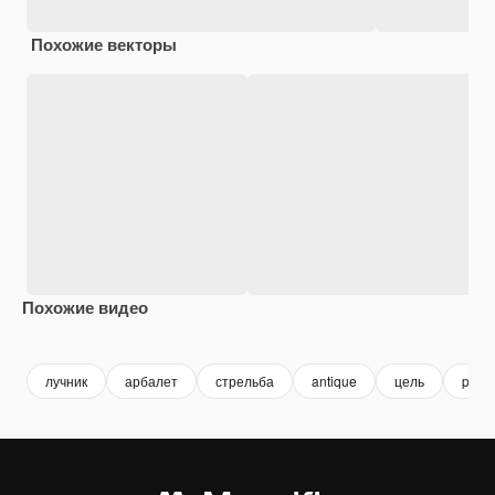
Похожие векторы
Похожие видео
Premium
Premium
Premium
Premium
лучник
арбалет
стрельба
antique
цель
png