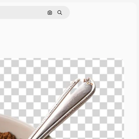
Поиск по изображению
Поиск