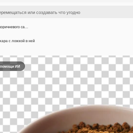
коричневого са…
хара с ложкой в ней
 помощи ИИ