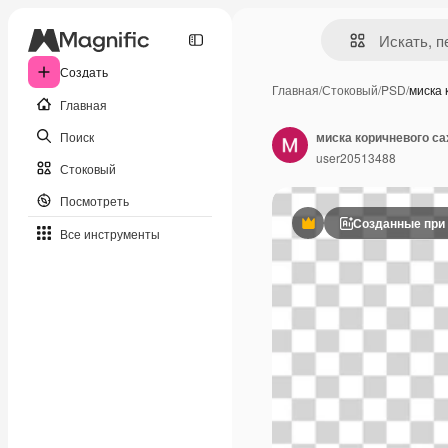
Создать
Главная
/
Стоковый
/
PSD
/
миска 
Главная
Поиск
миска коричневого са
user20513488
Стоковый
Посмотреть
Созданные при
Премиум
Все инструменты