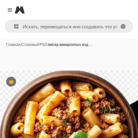
Magnific
Close menu
Поиск 
Главная
/
Стоковый
/
PSD
/
миска макаронных изд…
Премиум