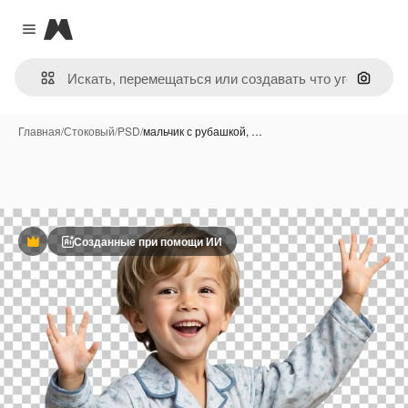
Magnific
Close menu
Поиск 
Главная
/
Стоковый
/
PSD
/
мальчик с рубашкой, …
Созданные при помощи ИИ
Премиум