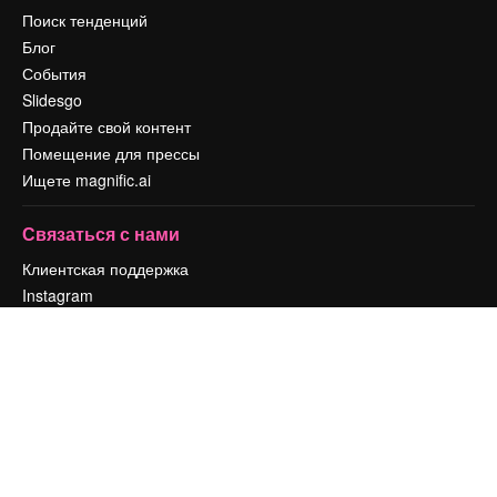
Поиск тенденций
Блог
События
Slidesgo
Продайте свой контент
Помещение для прессы
Ищете magnific.ai
Связаться с нами
Клиентская поддержка
Instagram
YouTube
LinkedIn
TikTok
Discord
X
Reddit