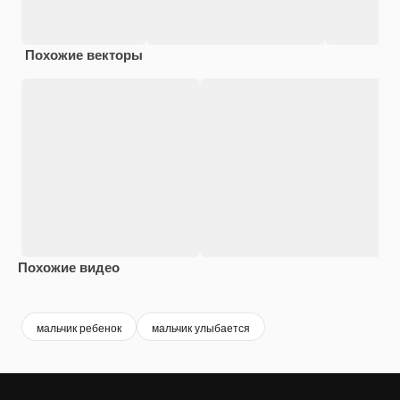
Похожие векторы
Похожие видео
Premium
Premium
Premium
Premium
мальчик ребенок
мальчик улыбается