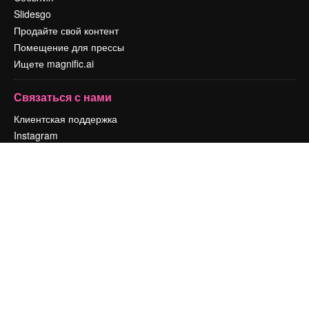
Slidesgo
Продайте свой контент
Помещение для прессы
Ищете magnific.ai
Связаться с нами
Клиентская поддержка
Instagram
YouTube
LinkedIn
TikTok
Discord
X
Reddit
Copyright © 2010-
2026
Freepik Company S.L.U.
Все права защищены
.