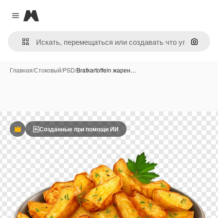
Magnific
Close menu
Поиск 
Главная
/
Стоковый
/
PSD
/
Bratkartoffeln жарен…
Созданные при помощи ИИ
Премиум