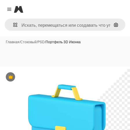
Magnific
Close menu
Поиск 
Главная
/
Стоковый
/
PSD
/
Портфель 3D Иконка
Премиум