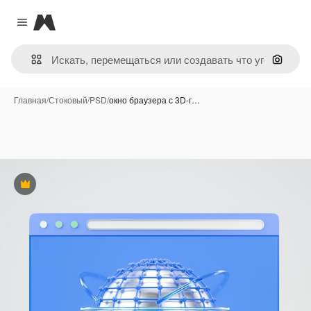
Magnific
Close menu
Поиск 
Главная
/
Стоковый
/
PSD
/
окно браузера с 3D-г…
Премиум