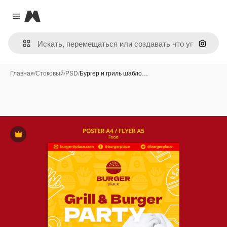
Magnific
Close menu
Поиск 
Главная
/
Стоковый
/
PSD
/
Бургер и гриль шабло…
Премиум