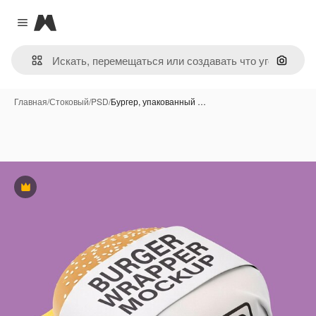
Magnific
Close menu
Поиск 
Главная
/
Стоковый
/
PSD
/
Бургер, упакованный …
Премиум