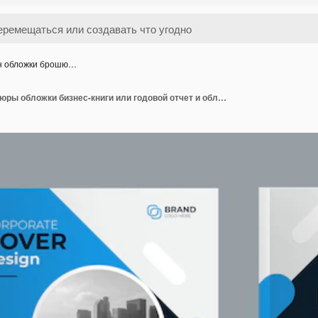
н обложки брошю…
Дизайн обложки брошюры обложки бизнес-книги или годовой отчет и обложка профиля компании и букле