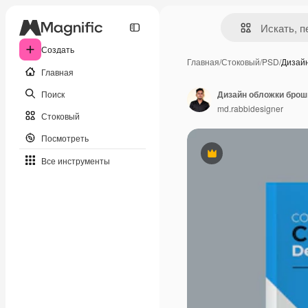
Создать
Главная
/
Стоковый
/
PSD
/
Дизай
Главная
Поиск
md.rabbidesigner
Стоковый
Посмотреть
Премиум
Все инструменты