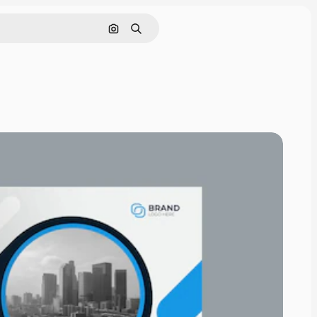
Поиск по изображению
Поиск