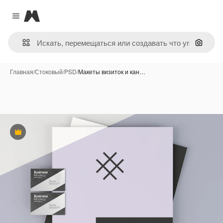
Magnific
Close menu
Поиск 
Главная
/
Стоковый
/
PSD
/
Макеты визиток и кан…
Премиум