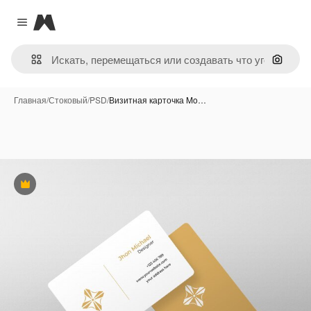
Magnific
Close menu
Поиск 
Главная
/
Стоковый
/
PSD
/
Визитная карточка Mo…
Премиум