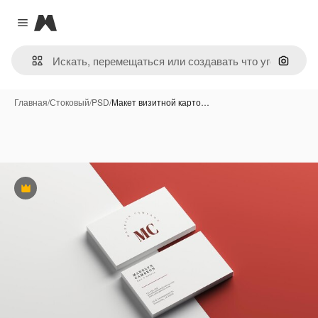
Magnific
Close menu
Поиск 
Главная
/
Стоковый
/
PSD
/
Макет визитной карто…
Премиум