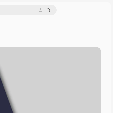
Поиск по изображению
Поиск