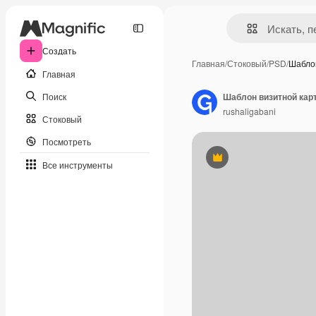
Создать
Главная
/
Стоковый
/
PSD
/
Шабло
Главная
Поиск
Шаблон визитной карт
rushaligabani
Стоковый
Посмотреть
Премиум
Все инструменты