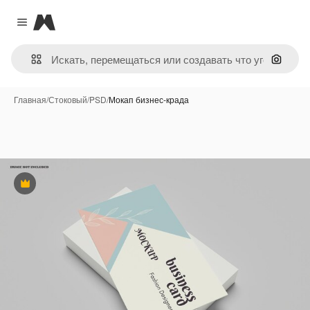
Magnific
Close menu
Поиск 
Главная
/
Стоковый
/
PSD
/
Мокап бизнес-крада
Премиум