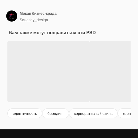
Мокап бизнес-крада
Squashy_design
Вам также могут понравиться эти PSD
идентичность
брендинг
корпоративный стиль
корпора