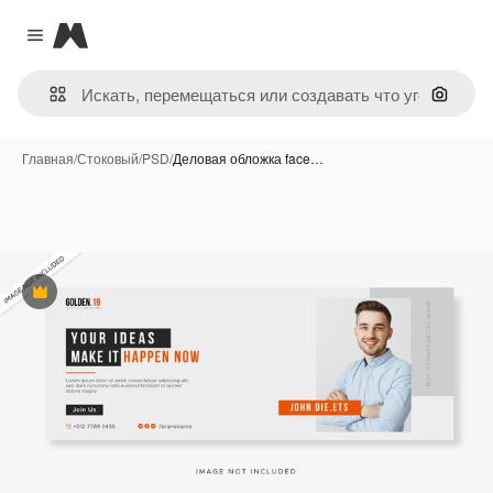
Magnific
Close menu
Поиск 
Главная
/
Стоковый
/
PSD
/
Деловая обложка face…
Премиум