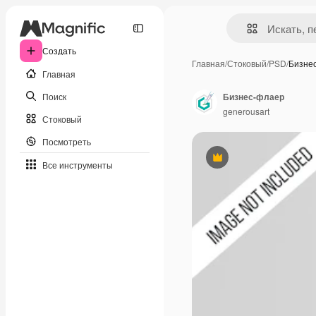
Создать
Главная
/
Стоковый
/
PSD
/
Бизне
Главная
Поиск
Бизнес-флаер
generousart
Стоковый
Посмотреть
Премиум
Все инструменты