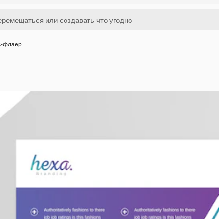
с-флаер