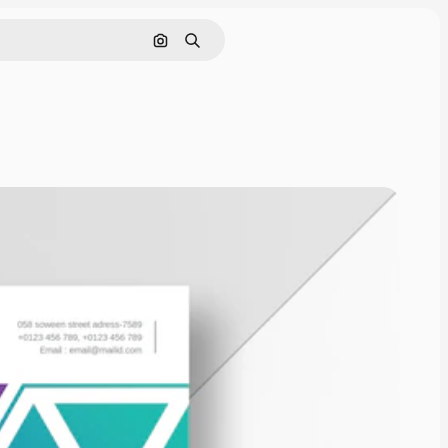
Поиск по изображению
Поиск