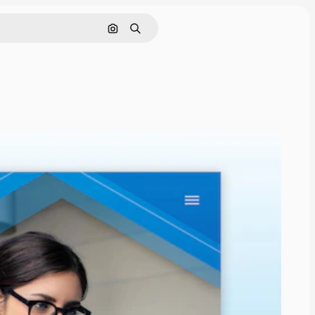
Поиск по изображению
Поиск