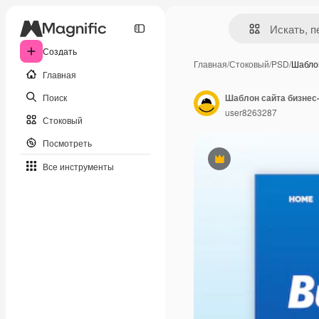
Создать
Главная
/
Стоковый
/
PSD
/
Шабло
Главная
Поиск
Шаблон сайта бизнес
user8263287
Стоковый
Посмотреть
Премиум
Все инструменты