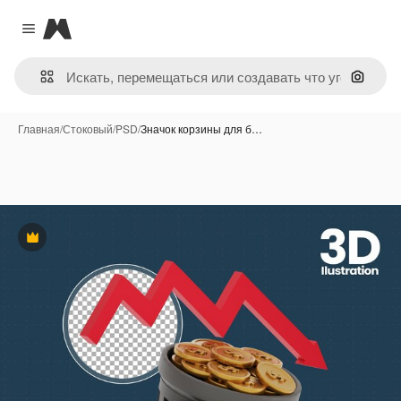
Magnific
Close menu
Поиск 
Главная
/
Стоковый
/
PSD
/
Значок корзины для б…
Премиум