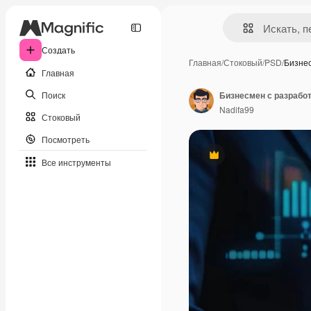
Создать
Главная
/
Стоковый
/
PSD
/
Бизне
Главная
Поиск
Nadifa99
Стоковый
Посмотреть
Премиум
Все инструменты