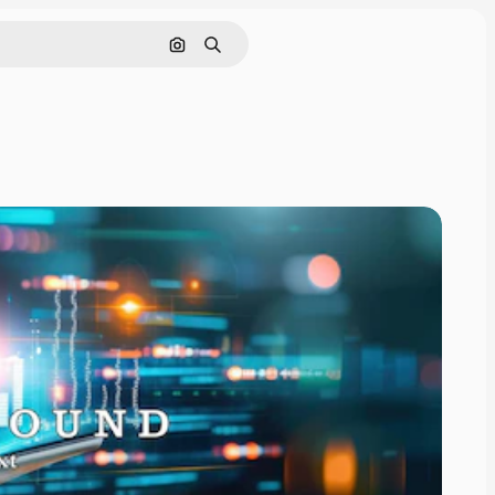
Поиск по изображению
Поиск