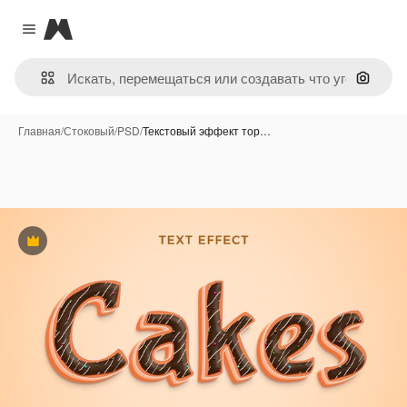
Magnific
Close menu
Поиск 
Главная
/
Стоковый
/
PSD
/
Текстовый эффект тор…
Премиум