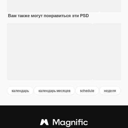
Вам также могут понравиться эти PSD
календарь
календарь месяцев
schedule
неделя
д