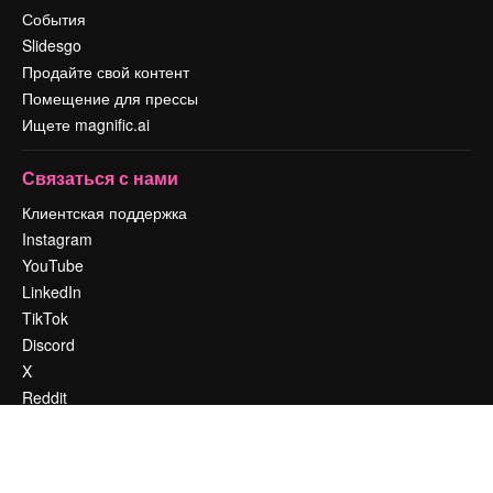
События
Slidesgo
Продайте свой контент
Помещение для прессы
Ищете magnific.ai
Связаться с нами
Клиентская поддержка
Instagram
YouTube
LinkedIn
TikTok
Discord
X
Reddit
Copyright © 2010-
2026
Freepik Company S.L.U.
Все права защищены
.