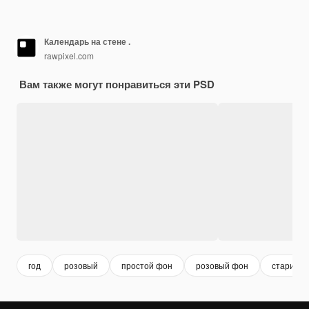
Календарь на стене .
rawpixel.com
Вам также могут понравиться эти PSD
год
розовый
простой фон
розовый фон
старина