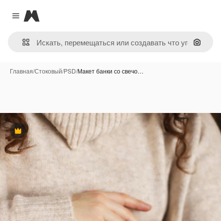
Magnific
Close menu
Поиск 
Главная
/
Стоковый
/
PSD
/
Макет банки со свечо…
Премиум