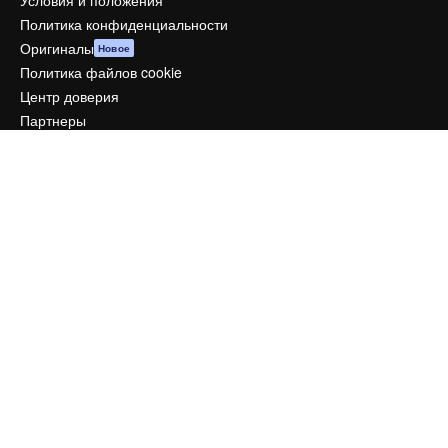
Условия и положения
Политика конфиденциальности
Оригиналы
Новое
Политика файлов cookie
Центр доверия
Партнеры
Предприятие
Компания
Цены
О нас
Reviews
Вакансии
Поиск тенденций
Блог
События
Slidesgo
Продайте свой контент
Помещение для прессы