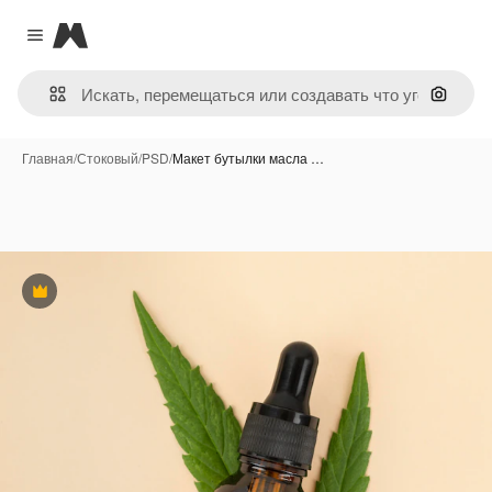
Magnific
Close menu
Поиск 
Главная
/
Стоковый
/
PSD
/
Макет бутылки масла …
Премиум