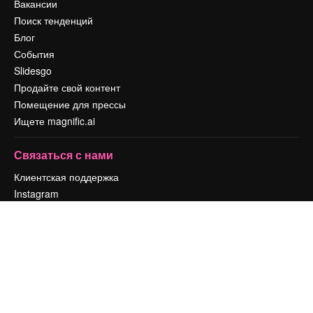
Вакансии
Поиск тенденций
Блог
События
Slidesgo
Продайте свой контент
Помещение для прессы
Ищете magnific.ai
Связаться с нами
Клиентская поддержка
Instagram
YouTube
LinkedIn
TikTok
Discord
X
Reddit