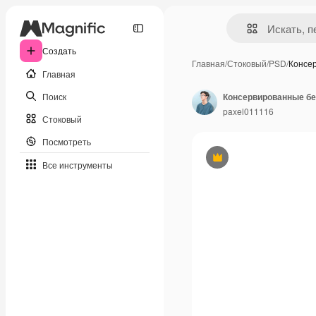
Создать
Главная
/
Стоковый
/
PSD
/
Консе
Главная
Поиск
paxel011116
Стоковый
Посмотреть
Премиум
Все инструменты