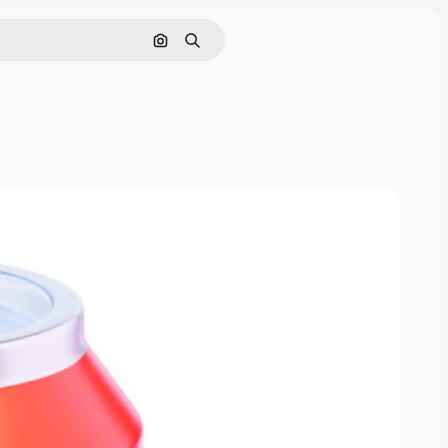
Поиск по изображению
Поиск