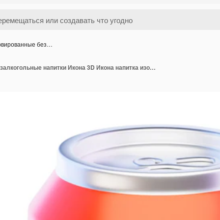
рвированные без…
Консервированные безалкогольные напитки Икона 3D Икона напитка изолирована на прозрачном фоне 3D иллюстрация