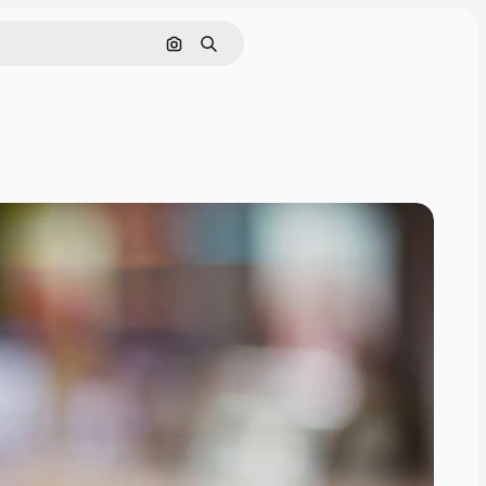
Поиск по изображению
Поиск