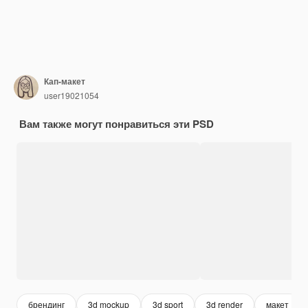
Кап-макет
user19021054
Вам также могут понравиться эти PSD
брендинг
3d mockup
3d sport
3d render
макет