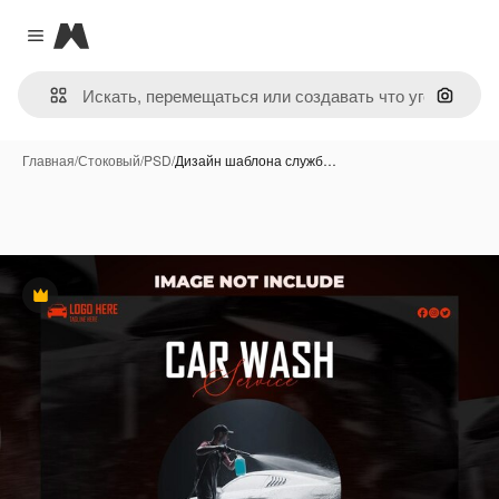
Magnific
Close menu
Поиск 
Главная
/
Стоковый
/
PSD
/
Дизайн шаблона служб…
Премиум